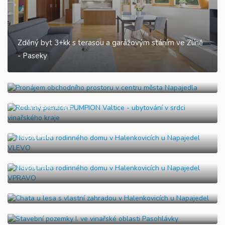
Zděný byt 3+kk s terasou a garážovým stáním ve Zlíně
- Paseky
Pronájem obchodního prostoru v centru města
Napajedla
Rodinný penzion PUMPION Valtice - ubytování v srdci
vinařského kraje
Novostavba rodinného domu v Halenkovicích u
Napajedel
Novostavba rodinného domu v Halenkovicích u
Napajedel
Chata u lesa s vlastní zahradou v Halenkovicích u
Napajedel
Stavební pozemky I. ve vinařské oblasti Pasohlávky