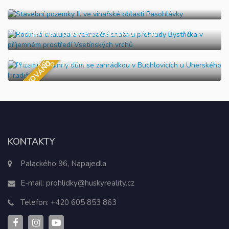
Stavební pozemky II. ve vinařské oblasti Pasohlávky
Rodinná chalupa a rekreační chata u přehrady Bystřička
v příjemném prostředí Vsetínských vrchů
Přízemní rodinný dům se zahrádkou v Buchlovicích u
REZERVOVÁNO
Uherského Hradiště
KONTAKTY
Palackého 96, Napajedla
E-mail:
prohlidky@huskyreality.cz
Telefon:
+420 605 853 863