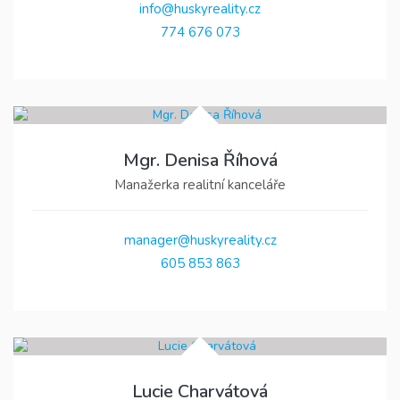
info@huskyreality.cz
774 676 073
Mgr. Denisa Říhová
Manažerka realitní kanceláře
manager@huskyreality.cz
605 853 863
Lucie Charvátová