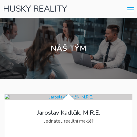
HUSKY REALITY
Me
NÁŠ TÝM
Jaroslav Kadlčík, M.R.E.
Jednatel, realitní makléř