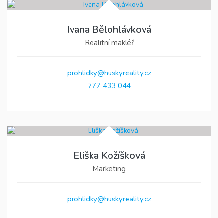
Ivana Bělohlávková
Realitní makléř
prohlidky@huskyreality.cz
777 433 044
Eliška Kožíšková
Marketing
prohlidky@huskyreality.cz