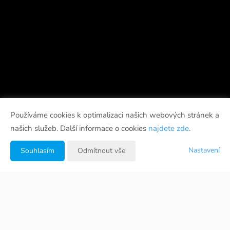
Používáme cookies k optimalizaci našich webových stránek a
našich služeb. Další informace o cookies
najdete zde
.
Nastavení
Souhlasím
Odmítnout vše