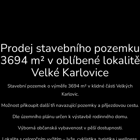
Prodej stavebního pozemku
3694 m² v oblíbené lokalitě
Velké Karlovice
Stavební pozemek o výměře 3694 m² v klidné části Velkých
Karlovic.
Možnost přikoupit další tři navazující pozemky a příjezdovou cestu.
Dle územního plánu určen k výstavbě rodinného domu.
Výborná občanská vybavenost v pěší dostupnosti.
Lokalita s celoročním vyžitím – lyže, cyklistika, turistika i wellness.