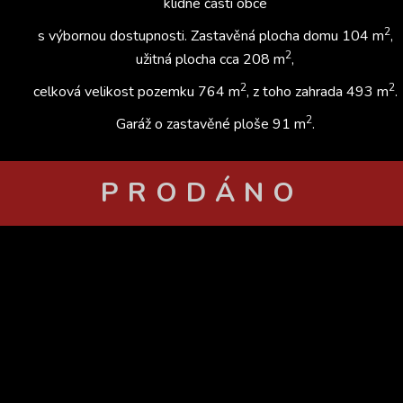
klidné části obce
2
s výbornou dostupnosti. Zastavěná plocha domu 104 m
,
2
užitná plocha cca 208 m
,
2
2
celková velikost pozemku 764 m
, z toho zahrada 493 m
.
2
Garáž o zastavěné ploše 91 m
.
PRODÁNO