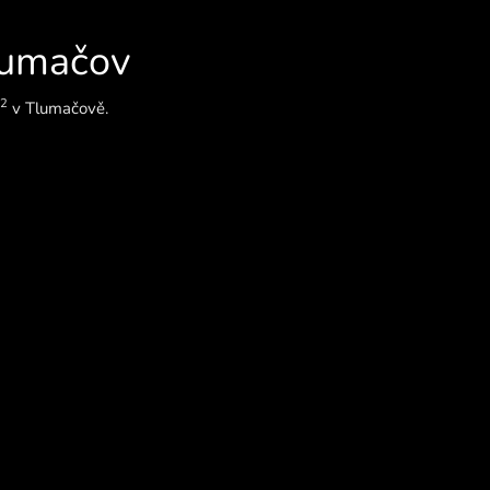
lumačov
2
v Tlumačově.