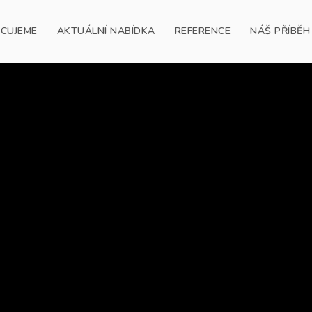
ACUJEME
AKTUÁLNÍ NABÍDKA
REFERENCE
NÁŠ PŘÍBĚH