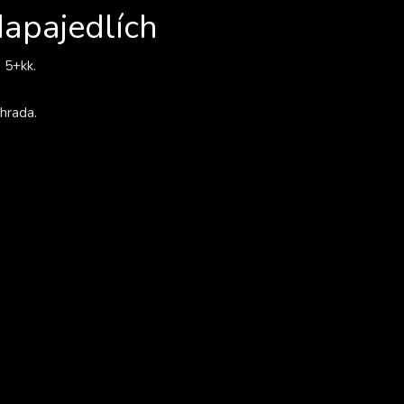
Napajedlích
 5+kk.
hrada.