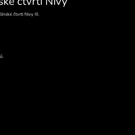
ké čtvrti Nivy
línské čtvrti Nivy III.
ů.