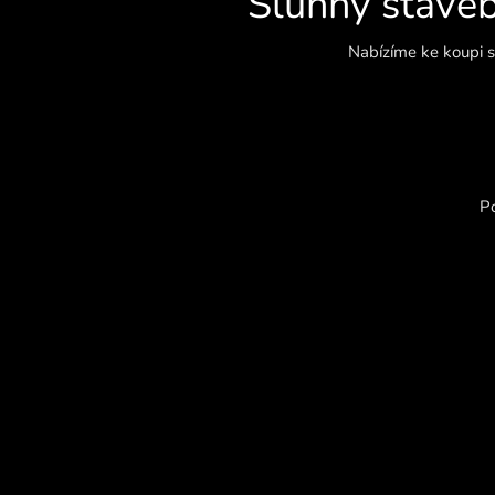
Slunný stavebn
Nabízíme ke koupi 
P