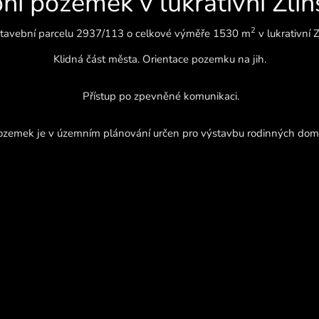
í pozemek v lukrativní Zlíns
2
stavební parcelu 2937/113 o celkové výměře 1530
m
v lukrativní Z
Klidná část města. Orientace pozemku na jih.
Přístup po zpevněné komunikaci.
ozemek je v územním plánování určen pro výstavbu rodinných dom