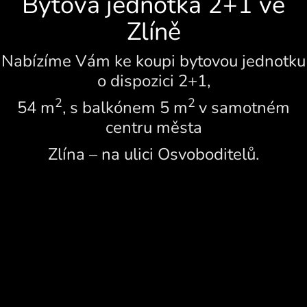
Bytová jednotka 2+1 ve
Zlíně
Nabízíme Vám ke koupi bytovou jednotku
o dispozici 2+1,
2
2
54 m
, s balkónem 5 m
v samotném
centru města
Zlína – na ulici Osvoboditelů.