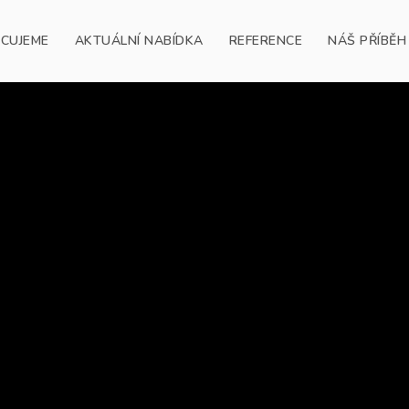
ACUJEME
AKTUÁLNÍ NABÍDKA
REFERENCE
NÁŠ PŘÍBĚH