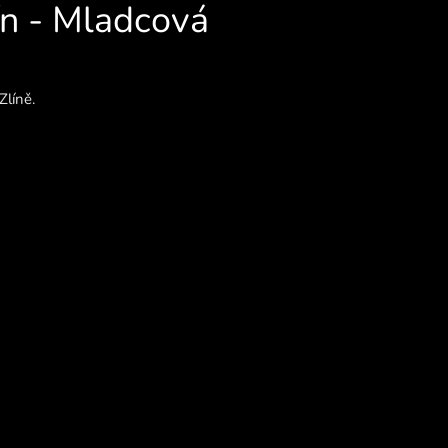
ín - Mladcová
Zlíně.