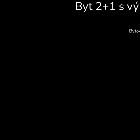
Byt 2+1 s vý
Bytov