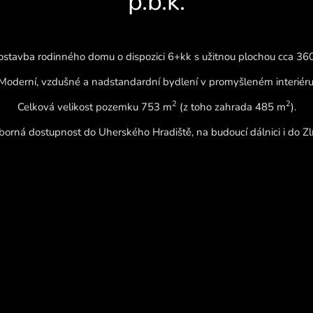
p.b.k.
stavba rodinného domu o dispozici 6+kk s užitnou plochou cca 36
Moderní, vzdušné a nadstandardní bydlení v promyšleném interiéru
2
2
Celková velikost pozemku 753 m
(z toho zahrada 485 m
).
orná dostupnost do Uherského Hradiště, na budoucí dálnici i do Zl