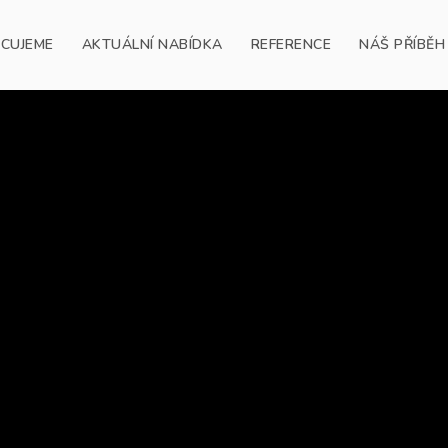
ACUJEME
AKTUÁLNÍ NABÍDKA
REFERENCE
NÁŠ PŘÍBĚH