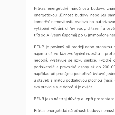
Průkaz energetické náročnosti budovy, zn
energetickou účinnost budovy nebo její sa
komerční nemovitosti. Vydává ho autorizova
vytápění, větrání, ohřev vody, chlazení a osv
tříd od A (velmi úsporná) po G (mimořádně ne
PENB je povinný při prodeji nebo pronájmu n
nájemci už ve fázi zveřejnění inzerátu – prot
nedodá, vystavuje se riziku sankce. Fyzick
podnikatelé a právnické osoby až do 200 000
například při pronájmu jednotlivé bytové jed
u staveb s malou podlahovou plochou (např. do
svá pravidla a je dobré si je ověřit.
PENB jako nástroj důvěry a lepší prezentace
Průkaz energetické náročnosti budovy nemusí být