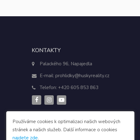
KONTAKTY
Palackého 96, Napajedla
E-mail:
prohlidky@huskyreality.cz
Telefon:
+420 605 853 863
Používáme cookies k optimalizaci našich webových
stránek a našich služeb. Další informace o cookies
najdete zde
.