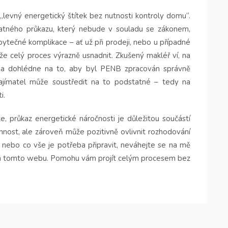
 „levný energetický štítek bez nutnosti kontroly domu“.
atného průkazu, který nebude v souladu se zákonem,
tečné komplikace – ať už při prodeji, nebo u případné
že celý proces výrazně usnadnit. Zkušený makléř ví, na
 a dohlédne na to, aby byl PENB zpracován správně
ajímatel může soustředit na to podstatné – tedy na
i.
, průkaz energetické náročnosti je důležitou součástí
nost, ale zároveň může pozitivně ovlivnit rozhodování
it nebo co vše je potřeba připravit, neváhejte se na mě
na tomto webu. Pomohu vám projít celým procesem bez