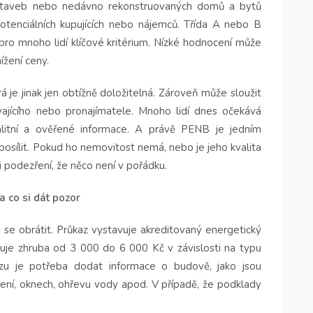
ostaveb nebo nedávno rekonstruovaných domů a bytů
otenciálních kupujících nebo nájemců. Třída A nebo B
 pro mnoho lidí klíčové kritérium. Nízké hodnocení může
žení ceny.
 je jinak jen obtížně doložitelná. Zároveň může sloužit
vajícího nebo pronajímatele. Mnoho lidí dnes očekává
alitní a ověřené informace. A právě PENB je jedním
osílit. Pokud ho nemovitost nemá, nebo je jeho kvalita
 podezření, že něco není v pořádku.
a co si dát pozor
o se obrátit. Průkaz vystavuje akreditovaný energetický
buje zhruba od 3 000 do 6 000 Kč v závislosti na typu
azu je potřeba dodat informace o budově, jako jsou
lení, oknech, ohřevu vody apod. V případě, že podklady