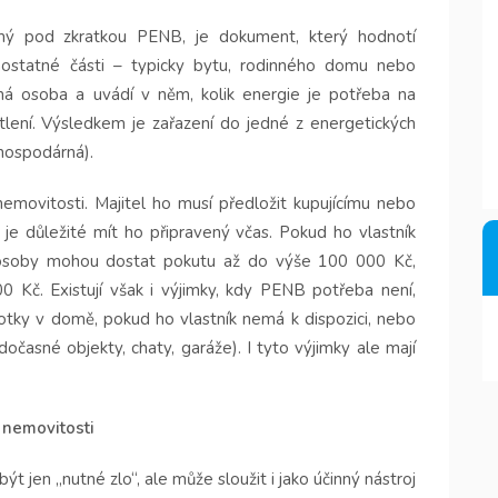
ámý pod zkratkou PENB, je dokument, který hodnotí
mostatné části – typicky bytu, rodinného domu nebo
ná osoba a uvádí v něm, kolik energie je potřeba na
ětlení. Výsledkem je zařazení do jedné z energetických
hospodárná).
emovitosti. Majitel ho musí předložit kupujícímu nebo
o je důležité mít ho připravený včas. Pokud ho vlastník
é osoby mohou dostat pokutu až do výše 100 000 Kč,
 Kč. Existují však i výjimky, kdy PENB potřeba není,
notky v domě, pokud ho vlastník nemá k dispozici, nebo
časné objekty, chaty, garáže). I tyto výjimky ale mají
 nemovitosti
 jen „nutné zlo“, ale může sloužit i jako účinný nástroj