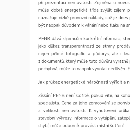
při prezentaci nemovitosti. Zejména u nov
může dobrá energetická třída zvýšit zájem p
naznačuje nízké provozní náklady, což je dnes
být naopak důvodem k váhání nebo tlaku na sní
PENB dává zájemcům konkrétní informaci, která
jako důkaz transparentnosti ze strany prodá
nejen pěkné fotografie a půdorys, ale i kv
z dokumentů, který může tuto důvěru výrazně p
pochybná, může to naopak vyvolat nedůvěru či
Jak průkaz energetické náročnosti vyřídit a n
Získání PENB není složité, pokud víte, na koh
specialista. Cena za jeho zpracování se pohy
a velikosti nemovitosti. K vyhotovení průk
stavební výkresy, informace o vytápění, zatep
chybí, může odborník provést místní šetření.