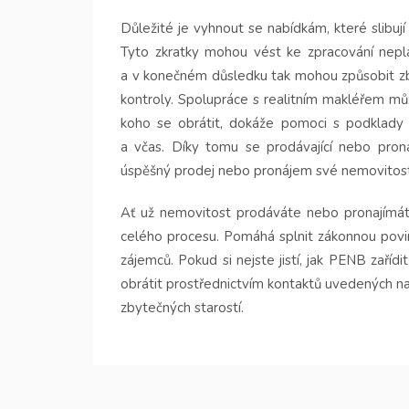
Důležité je vyhnout se nabídkám, které slibují
Tyto zkratky mohou vést ke zpracování nepl
a v konečném důsledku tak mohou způsobit zby
kontroly. Spolupráce s realitním makléřem mů
koho se obrátit, dokáže pomoci s podklady
a včas. Díky tomu se prodávající nebo pron
úspěšný prodej nebo pronájem své nemovitost
Ať už nemovitost prodáváte nebo pronajímáte
celého procesu. Pomáhá splnit zákonnou povin
zájemců. Pokud si nejste jistí, jak PENB zaříd
obrátit prostřednictvím kontaktů uvedených 
zbytečných starostí.