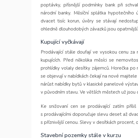
poptávky, přísnější podmínky bank při schv
národní banky. Měsíční splátka hypotečního
dvacet tisíc korun, úvěry se stávají nedostu
ohledně dlouhodobých závazků jsou opatrnější. 
Kupující vyčkávají
Prodávající stále doufají ve vysokou cenu za 
kupujících. Před několika měsíci se nemovito
prohlídky volaly desítky zájemců. Horečka po 
se objevují v nabídkách čekají na nové majitel
nárůst nabídky bytů v klasické panelové výsta
v původním stavu. Ve větších městech už jsou
Ke snižovaní cen se prodávající zatím příliš
s prodávajícími doporučuje slevu deset až dva
s příznivější cenou. Slevy v desítkách procent
Stavební pozemky stále v kurzu