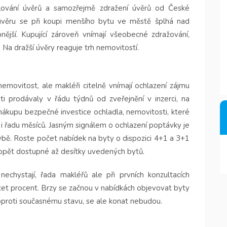
alování úvěrů a samozřejmě zdražení úvěrů od České
 úvěru se při koupi menšího bytu ve městě šplhá nad
pnější. Kupující zároveň vnímají všeobecné zdražování,
Na dražší úvěry reaguje trh nemovitostí.
nemovitost, ale makléři citelně vnímají ochlazení zájmu
sti prodávaly v řádu týdnů od zveřejnění v inzerci, na
nákupu bezpečné investice ochladla, nemovitosti, které
e i řadu měsíců. Jasným signálem o ochlazení poptávky je
vbě. Roste počet nabídek na byty o dispozici 4+1 a 3+1
 opět dostupné až desítky uvedených bytů.
 nechystají, řada makléřů ale při prvních konzultacích
cet procent. Brzy se začnou v nabídkách objevovat byty
, oproti současnému stavu, se ale konat nebudou.