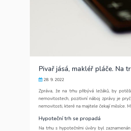
Pivař jásá, makléř pláče. Na t
28. 9. 2022
Zpráva, že na trhu přibývá ležáků, by potěš
nemovitostech, pozitivní náboj zprávy je pryč.
nemovitosti, které na majitele čekají měsíce. Ma
Hypoteční trh se propadá
Na trhu s hypotečními úvěry byl zaznamenán 