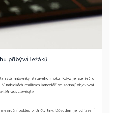
rhu přibývá ležáků
ila jistě milovníky zlatavého moku. Když je ale řeč o
 V nabídkách realitních kanceláří se začínají objevovat
kléři radí, zlevňujte.
meziroční pokles o tři čtvrtiny. Důvodem je ochlazení