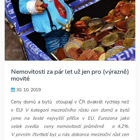
Nemovitosti za pár let už jen pro (výrazně)
movité
30. 10. 2019
Ceny domů a bytů
stoupají v ČR dvakrát rychleji než
v EU!
V kategorii meziročního růstu cen domů a bytů
jsme na šesté nejvyšší příčce v EU. Eurozona jako
celek zvedla
ceny nemovitostí průměrně
o 4,2%.
V prvním čtvrtletí byl u nás dokonce meziroční růst cen