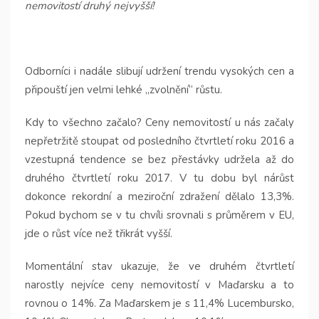
nemovitostí druhý nejvyšší!
Odborníci i nadále slibují udržení trendu vysokých cen a
připouští jen velmi lehké „zvolnění“ růstu.
Kdy to všechno začalo? Ceny nemovitostí u nás začaly
nepřetržitě stoupat od posledního čtvrtletí roku 2016 a
vzestupná tendence se bez přestávky udržela až do
druhého čtvrtletí roku 2017. V tu dobu byl nárůst
dokonce rekordní a meziroční zdražení dělalo 13,3%.
Pokud bychom se v tu chvíli srovnali s průměrem v EU,
jde o růst více než třikrát vyšší.
Momentální stav ukazuje, že ve druhém čtvrtletí
narostly nejvíce ceny nemovitostí v Maďarsku a to
rovnou o 14%. Za Maďarskem je s 11,4% Lucembursko,