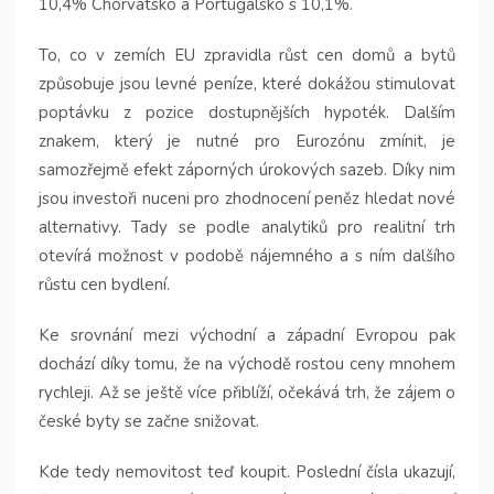
10,4% Chorvatsko a Portugalsko s 10,1%.
To, co v zemích EU zpravidla růst cen domů a bytů
způsobuje jsou
levné peníze, které dokážou stimulovat
poptávku z pozice dostupnějších hypoték. Dalším
znakem, který je nutné pro Eurozónu zmínit, je
samozřejmě efekt záporných úrokových sazeb. Díky nim
jsou investoři nuceni pro zhodnocení peněz hledat nové
alternativy. Tady se podle analytiků pro realitní trh
otevírá možnost v podobě nájemného a s ním dalšího
růstu cen bydlení.
Ke srovnání mezi východní a západní Evropou pak
dochází díky tomu, že na východě rostou ceny mnohem
rychleji. Až se ještě více přiblíží, očekává trh, že zájem o
české byty se začne snižovat.
Kde tedy nemovitost teď koupit. Poslední čísla ukazují,