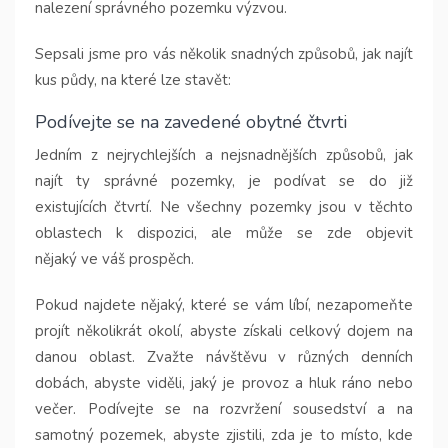
nalezení správného pozemku výzvou.
Sepsali jsme pro vás několik snadných způsobů, jak najít
kus půdy, na které lze stavět:
Podívejte se na zavedené obytné čtvrti
Jedním z nejrychlejších a nejsnadnějších způsobů, jak
najít ty správné pozemky, je podívat se do již
existujících čtvrtí. Ne všechny pozemky jsou v těchto
oblastech k dispozici, ale může se zde objevit
nějaký ve váš prospěch.
Pokud najdete nějaký, které se vám líbí, nezapomeňte
projít několikrát okolí, abyste získali celkový dojem na
danou oblast. Zvažte návštěvu v různých denních
dobách, abyste viděli, jaký je provoz a hluk ráno nebo
večer. Podívejte se na rozvržení sousedství a na
samotný pozemek, abyste zjistili, zda je to místo, kde