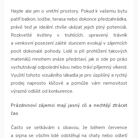
Nejde ale jen o vnitřní prostory. Pokud k vašemu bytu
patří balkon, lodžie, terasa nebo dokonce předzahrádka,
právě teď je ideální chvíle ukázat jejich plný potenciál.
Rozkvetlé květiny v truhlících, upravený trávník
a venkovní posezení zalité sluncem evokují v zájemcích
pocit dokonalé pohody. Lidé si při prohlížení takových
materiálů mnohem snáze představí, jak si zde po práci
vychutnávají odpolední kávu nebo tráví příjemný víkend.
Využití tohoto vizuálního lákadla je pro úspěšný a rychlý
prodej naprosto klíčové a pomůže vám nemovitost
výrazně odlišit od konkurence.
Prázdninoví zájemci mají jasný cíl a nechtějí ztrácet
čas
Často se setkávám s obavou, že během července
a srpna se všichni lidé odstěhují na chaty nebo odletí