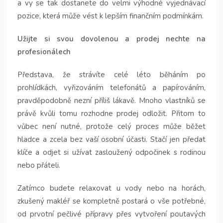
a vy se tak dostanete do velmi výhodné vyjednávací
pozice, která může vést k lepším finančním podmínkám.
Užijte si svou dovolenou a prodej nechte na
profesionálech
Představa, že strávíte celé léto běháním po
prohlídkách, vyřizováním telefonátů a papírováním,
pravděpodobně nezní příliš lákavě. Mnoho vlastníků se
právě kvůli tomu rozhodne prodej odložit. Přitom to
vůbec není nutné, protože celý proces může běžet
hladce a zcela bez vaší osobní účasti. Stačí jen předat
klíče a odjet si užívat zasloužený odpočinek s rodinou
nebo přáteli.
Zatímco budete relaxovat u vody nebo na horách,
zkušený makléř se kompletně postará o vše potřebné,
od prvotní pečlivé přípravy přes vytvoření poutavých