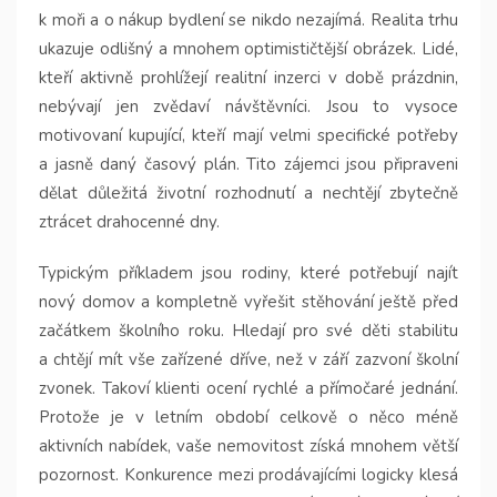
k moři a o nákup bydlení se nikdo nezajímá. Realita trhu
ukazuje odlišný a mnohem optimističtější obrázek. Lidé,
kteří aktivně prohlížejí realitní inzerci v době prázdnin,
nebývají jen zvědaví návštěvníci. Jsou to vysoce
motivovaní kupující, kteří mají velmi specifické potřeby
a jasně daný časový plán. Tito zájemci jsou připraveni
dělat důležitá životní rozhodnutí a nechtějí zbytečně
ztrácet drahocenné dny.
Typickým příkladem jsou rodiny, které potřebují najít
nový domov a kompletně vyřešit stěhování ještě před
začátkem školního roku. Hledají pro své děti stabilitu
a chtějí mít vše zařízené dříve, než v září zazvoní školní
zvonek. Takoví klienti ocení rychlé a přímočaré jednání.
Protože je v letním období celkově o něco méně
aktivních nabídek, vaše nemovitost získá mnohem větší
pozornost. Konkurence mezi prodávajícími logicky klesá