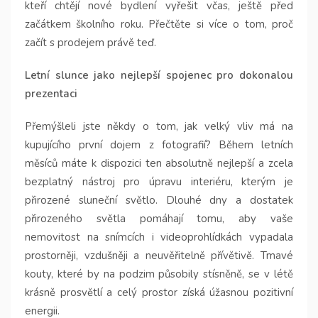
kteří chtějí nové bydlení vyřešit včas, ještě před
začátkem školního roku. Přečtěte si více o tom, proč
začít s prodejem právě teď.
Letní slunce jako nejlepší spojenec pro dokonalou
prezentaci
Přemýšleli jste někdy o tom, jak velký vliv má na
kupujícího první dojem z fotografií? Během letních
měsíců máte k dispozici ten absolutně nejlepší a zcela
bezplatný nástroj pro úpravu interiéru, kterým je
přirozené sluneční světlo. Dlouhé dny a dostatek
přirozeného světla pomáhají tomu, aby vaše
nemovitost na snímcích i videoprohlídkách vypadala
prostorněji, vzdušněji a neuvěřitelně přívětivě. Tmavé
kouty, které by na podzim působily stísněně, se v létě
krásně prosvětlí a celý prostor získá úžasnou pozitivní
energii.