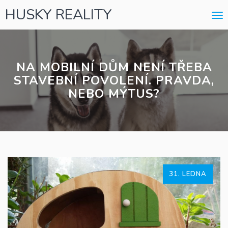
HUSKY REALITY
Me
NA MOBILNÍ DŮM NENÍ TŘEBA
STAVEBNÍ POVOLENÍ. PRAVDA,
NEBO MÝTUS?
31. LEDNA