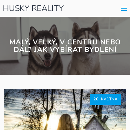
HUSKY REALITY
Me
MALÝ, VELKÝ, V CENTRU NEBO
DÁL? JAK VYBÍRAT BYDLENÍ
26. KVĚTNA