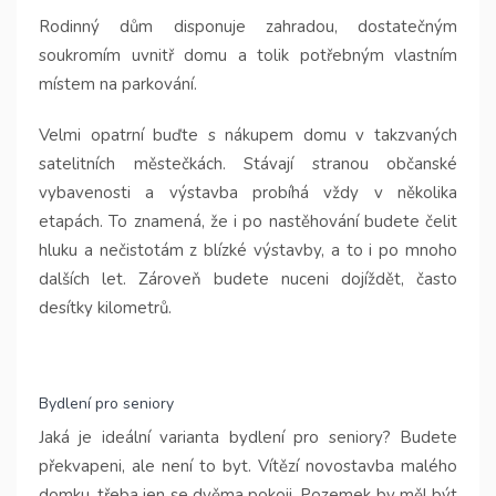
Rodinný dům disponuje zahradou, dostatečným
soukromím uvnitř domu a tolik potřebným vlastním
místem na parkování.
Velmi opatrní buďte s nákupem domu v takzvaných
satelitních městečkách. Stávají stranou občanské
vybavenosti a výstavba probíhá vždy v několika
etapách. To znamená, že i po nastěhování budete čelit
hluku a nečistotám z blízké výstavby, a to i po mnoho
dalších let. Zároveň budete nuceni dojíždět, často
desítky kilometrů.
Bydlení pro seniory
Jaká je ideální varianta bydlení pro seniory? Budete
překvapeni, ale není to byt. Vítězí novostavba malého
domku, třeba jen se dvěma pokoji. Pozemek by měl být