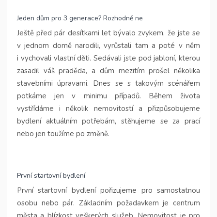
Jeden dům pro 3 generace? Rozhodně ne
Ještě před pár desítkami let bývalo zvykem, že jste se
v jednom domě narodili, vyrůstali tam a poté v něm
i vychovali vlastní děti. Sedávali jste pod jabloní, kterou
zasadil váš praděda, a dům mezitím prošel několika
stavebními úpravami. Dnes se s takovým scénářem
potkáme jen v minimu případů. Během života
vystřídáme i několik nemovitostí a přizpůsobujeme
bydlení aktuálním potřebám, stěhujeme se za prací
nebo jen toužíme po změně.
První startovní bydlení
První startovní bydlení pořizujeme pro samostatnou
osobu nebo pár. Základním požadavkem je centrum
města a blízkost veškerých služeb. Nemovitost je pro