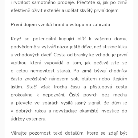
i rychlost samotného prodeje. Přečtěte si, jak po zimě
efektivně oživit exteriér a udělat skvělý první dojem.
První dojem vzniká hned u vstupu na zahradu
Když se potenciální kupující blíží k vašemu domu,
podvědomě si vytváří názor ještě dříve, než stiskne kliku
u vchodových dveří. Cesta od branky ke vchodu je první
vizitkou, která vypovídá o tom, jak pečlivě jste se
o celou nemovitost starali. Po zimě bývají chodníky
často znečištěné nánosem soli, blátem nebo tlejícím
listím. Stačí však trocha času a přístupová cesta
prokoukne k nepoznání. Čistý povrch bez mechu
a plevele ve spárách vysílá jasný signál, že dům je
v dobrých rukou a nevyžaduje okamžité investice do
údržby exteriéru.
Věnujte pozornost také detailům, které se zdají být