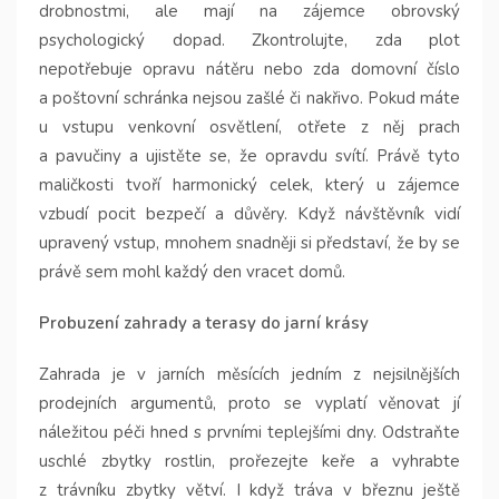
drobnostmi, ale mají na zájemce obrovský
psychologický dopad. Zkontrolujte, zda plot
nepotřebuje opravu nátěru nebo zda domovní číslo
a poštovní schránka nejsou zašlé či nakřivo. Pokud máte
u vstupu venkovní osvětlení, otřete z něj prach
a pavučiny a ujistěte se, že opravdu svítí. Právě tyto
maličkosti tvoří harmonický celek, který u zájemce
vzbudí pocit bezpečí a důvěry. Když návštěvník vidí
upravený vstup, mnohem snadněji si představí, že by se
právě sem mohl každý den vracet domů.
Probuzení zahrady a terasy do jarní krásy
Zahrada je v jarních měsících jedním z nejsilnějších
prodejních argumentů, proto se vyplatí věnovat jí
náležitou péči hned s prvními teplejšími dny. Odstraňte
uschlé zbytky rostlin, prořezejte keře a vyhrabte
z trávníku zbytky větví. I když tráva v březnu ještě