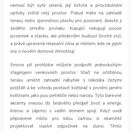
nemusí být sytě zelená, její čistota a provzdušnění
opticky zvětší celý prostor. Pokud máte na zahradě
terasu nebo zpevněnou plochu pro posezení, zbavte ji
šedého zimního povlaku. Kupující nekupují pouze
pozemek a stavbu, ale především budoucí životní styl,
a právě upravená relaxační zóna je místem, kde se jejich
sny o novém domově zhmotňují.
Emoce při prohlídce můžete podpořit jednoduchým
stagingem venkovních prostor. Stačí na očištěnou
terasu umístit zahradní nábytek s několika čistými
polštáři a ke vchodu postavit květináč s prvními jarními
květinami, jako jsou petrklíče nebo narcisy. Tyto barevné
akcenty vnesou do šedivého předjaří život a energii,
kterou si zájemci s vaším domem spojí. Když uvidí
připravené místo pro kávu, začnou si okamžitě
projektovat vlastní odpočinek na slunci. Tímto