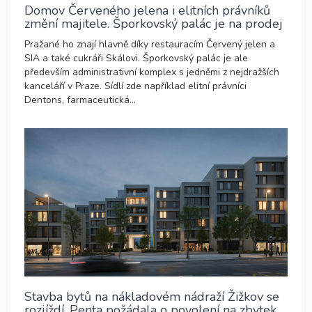
Domov Červeného jelena i elitních právníků
změní majitele. Šporkovský palác je na prodej
Pražané ho znají hlavně díky restauracím Červený jelen a
SIA a také cukráři Skálovi. Šporkovský palác je ale
především administrativní komplex s jedněmi z nejdražších
kanceláří v Praze. Sídlí zde například elitní právníci
Dentons, farmaceutická...
Stavba bytů na nákladovém nádraží Žižkov se
rozjíždí. Penta požádala o povolení na zbytek