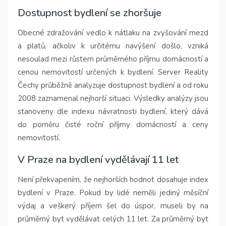
Dostupnost bydlení se zhoršuje
Obecné zdražování vedlo k nátlaku na zvyšování mezd
a platů, ačkoliv k určitému navýšení došlo, vzniká
nesoulad mezi růstem průměrného příjmu domácností a
cenou nemovitostí určených k bydlení. Server Reality
Čechy průběžně analyzuje dostupnost bydlení a od roku
2008 zaznamenal nejhorší situaci. Výsledky analýzy jsou
stanoveny dle indexu návratnosti bydlení, který dává
do poměru čisté roční příjmy domácností a ceny
nemovitostí.
V Praze na bydlení vydělávají 11 let
Není překvapením, že nejhorších hodnot dosahuje index
bydlení v Praze. Pokud by lidé neměli jediný měsíční
výdaj a veškerý příjem šel do úspor, museli by na
průměrný byt vydělávat celých 11 let. Za průměrný byt