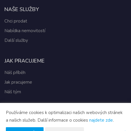
NAŠE SLUŽBY
Chci prodat
Nabídka nemovitostí
Další služby
JAK PRACUJEME
Náš příběh
Jak pracujeme
Náš tým
Používáme cookies k optimalizaci našich webových stránek
Vytvořeno v systému
CHYTRÝ WEB RK
a našich služeb. Další informace o cookies
najdete zde
.
Tomawell s.r.o. © 2026