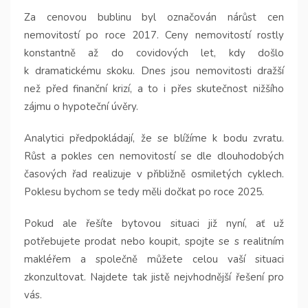
Za cenovou bublinu byl označován nárůst cen
nemovitostí po roce 2017. Ceny nemovitostí rostly
konstantně až do covidových let, kdy došlo
k dramatickému skoku. Dnes jsou nemovitosti dražší
než před finanční krizí, a to i přes skutečnost nižšího
zájmu o hypoteční úvěry.
Analytici předpokládají, že se blížíme k bodu zvratu.
Růst a pokles cen nemovitostí se dle dlouhodobých
časových řad realizuje v přibližně osmiletých cyklech.
Poklesu bychom se tedy měli dočkat po roce 2025.
Pokud ale řešíte bytovou situaci již nyní, ať už
potřebujete prodat nebo koupit, spojte se s realitním
makléřem a společně můžete celou vaší situaci
zkonzultovat. Najdete tak jistě nejvhodnější řešení pro
vás.