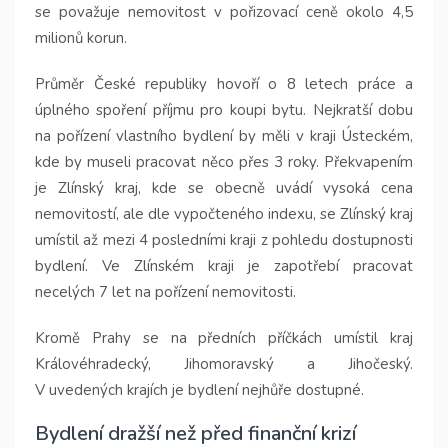
se považuje nemovitost v pořizovací ceně okolo 4,5
milionů korun.
Průměr České republiky hovoří o 8 letech práce a
úplného spoření příjmu pro koupi bytu. Nejkratší dobu
na pořízení vlastního bydlení by měli v kraji Ústeckém,
kde by museli pracovat něco přes 3 roky. Překvapením
je Zlínský kraj, kde se obecně uvádí vysoká cena
nemovitostí, ale dle vypočteného indexu, se Zlínský kraj
umístil až mezi 4 posledními kraji z pohledu dostupnosti
bydlení. Ve Zlínském kraji je zapotřebí pracovat
necelých 7 let na pořízení nemovitosti.
Kromě Prahy se na předních příčkách umístil kraj
Královéhradecký, Jihomoravský a Jihočeský.
V uvedených krajích je bydlení nejhůře dostupné.
Bydlení dražší než před finanční krizí