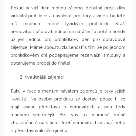
Pokud si váš dům mohou zájemci detailně projít díky
virtuální prohlídce a navnímat prostory z videa, budete
mít mnohem méně fyzických prohlídek. Stačí
nemovitost připravit jednou na natáčení a poté mnohdy
už jen jednou pro prohlídkový den pro opravdové
zájemce. Máme spoustu zkušeností s tím, že po jednom
prohlídkovém dni podepisujeme rezervační smlouvy a
dotahujeme prodej do finále!
2. Kvalitnější zájemci
Ruku v ruce s menším návalem zájemců je taky jejich
“kvalita”. Na osobní prohlídku se dostaví pouze ti, co
mají jasnou představu o nemovitosti a jsou tedy
mnohem serióznější. Pro vás to znamená méně
ztraceného času s lidmi, kteří nemovitost neznají, nebo
si představovali něco jiného.