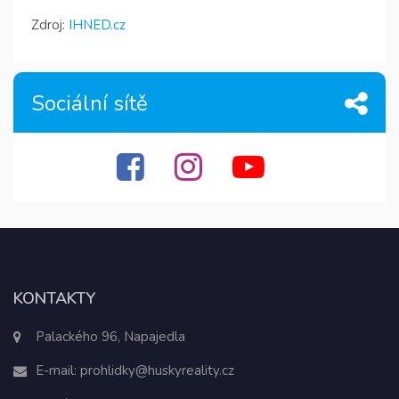
Zdroj:
IHNED.cz
Sociální sítě
KONTAKTY
Palackého 96, Napajedla
E-mail:
prohlidky@huskyreality.cz