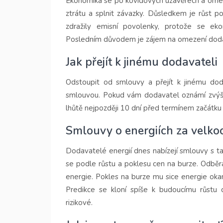
Ekonomika se po kovidových uzávěrech a omez
ztrátu a splnit závazky. Důsledkem je růst 
zdražily emisní povolenky, protože se eko
Posledním důvodem je zájem na omezení dodá
Jak přejít k jinému dodavateli
Odstoupit od smlouvy a přejít k jinému dod
smlouvou. Pokud vám dodavatel oznámí zvýše
lhůtě nejpozději 10 dní před termínem začátku 
Smlouvy o energiích za velk
Dodavatelé energií dnes nabízejí smlouvy s t
se podle růstu a poklesu cen na burze. Odběra
energie. Pokles na burze mu sice energie okamž
Predikce se kloní spíše k budoucímu růstu 
rizikové.