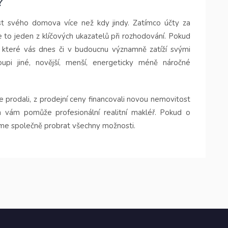
?
st svého domova více než kdy jindy. Zatímco účty za
 je to jeden z klíčových ukazatelů při rozhodování. Pokud
 které vás dnes či v budoucnu významně zatíží svými
upi jiné, novější, menší, energeticky méně náročné
e prodali, z prodejní ceny financovali novou nemovitost
 vám pomůže profesionální realitní makléř. Pokud o
me společně probrat všechny možnosti.