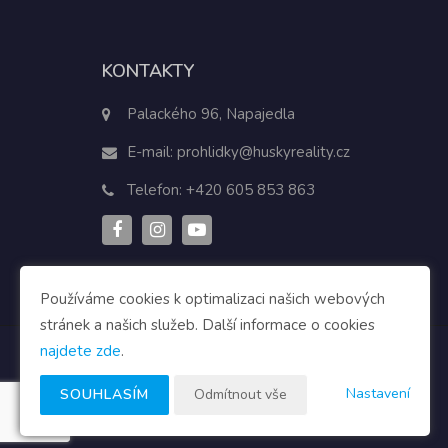
KONTAKTY
Palackého 96, Napajedla
E-mail:
prohlidky@huskyreality.cz
Telefon:
+420 605 853 863
Používáme cookies k optimalizaci našich webových
stránek a našich služeb. Další informace o cookies
najdete zde
.
Nastavení
SOUHLASÍM
Odmítnout vše