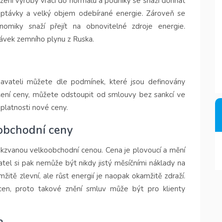
ení výroby vrací do normálu a podniky se snaží dohnat
poptávky a velký objem odebírané energie. Zároveň se
nomiky snaží přejít na obnovitelné zdroje energie.
vek zemního plynu z Ruska.
avateli můžete dle podmínek, které jsou definovány
ní ceny, můžete odstoupit od smlouvy bez sankcí ve
platnosti nové ceny.
oobchodní ceny
akzvanou velkoobchodní cenou. Cena je plovoucí a mění
tel si pak nemůže být nikdy jistý měsíčními náklady na
itě zlevní, ale růst energií je naopak okamžitě zdraží.
cen, proto takové znění smluv může být pro klienty