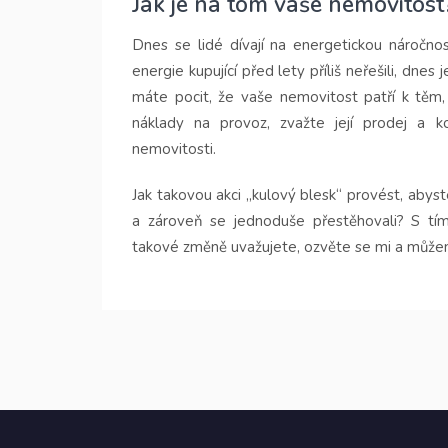
Jak je na tom vaše nemovitost
Dnes se lidé dívají na energetickou náročno
energie kupující před lety příliš neřešili, dnes
máte pocit, že vaše nemovitost patří k těm,
náklady na provoz, zvažte její prodej a ko
nemovitosti.
Jak takovou akci „kulový blesk“ provést, abyst
a zároveň se jednoduše přestěhovali? S tím
takové změně uvažujete, ozvěte se mi a může