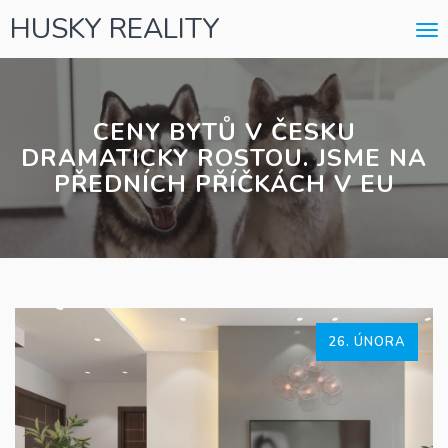
HUSKY REALITY
Me
CENY BYTŮ V ČESKU
DRAMATICKY ROSTOU. JSME NA
PŘEDNÍCH PŘÍČKÁCH V EU
26. ÚNORA