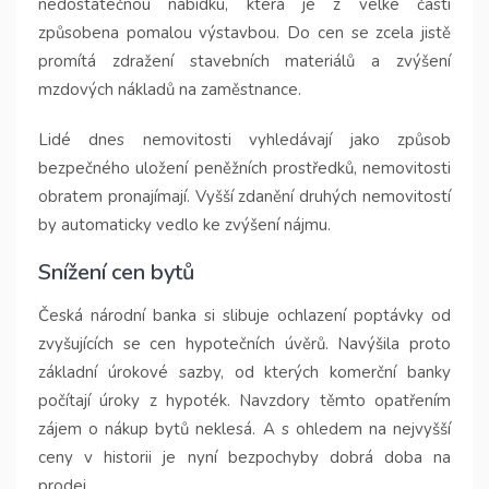
nedostatečnou nabídku, která je z velké části
způsobena pomalou výstavbou. Do cen se zcela jistě
promítá zdražení stavebních materiálů a zvýšení
mzdových nákladů na zaměstnance.
Lidé dnes nemovitosti vyhledávají jako způsob
bezpečného uložení peněžních prostředků, nemovitosti
obratem pronajímají. Vyšší zdanění druhých nemovitostí
by automaticky vedlo ke zvýšení nájmu.
Snížení cen bytů
Česká národní banka si slibuje ochlazení poptávky od
zvyšujících se cen hypotečních úvěrů. Navýšila proto
základní úrokové sazby, od kterých komerční banky
počítají úroky z hypoték. Navzdory těmto opatřením
zájem o nákup bytů neklesá. A s ohledem na nejvyšší
ceny v historii je nyní bezpochyby dobrá doba na
prodej.