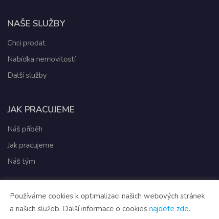
NAŠE SLUŽBY
Chci prodat
Nabídka nemovitostí
Další služby
JAK PRACUJEME
Náš příběh
Jak pracujeme
Náš tým
Používáme cookies k optimalizaci našich webových stránek
Vytvořeno v systému
CHYTRÝ WEB RK
a našich služeb. Další informace o cookies
najdete zde
.