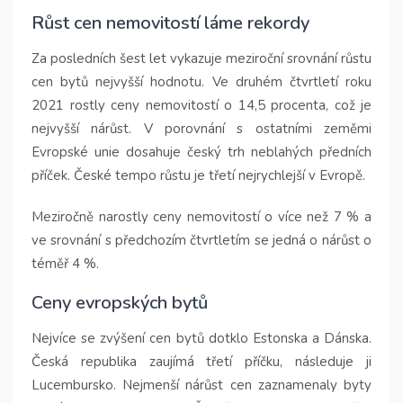
Růst cen nemovitostí láme rekordy
Za posledních šest let vykazuje meziroční srovnání růstu
cen bytů nejvyšší hodnotu. Ve druhém čtvrtletí roku
2021 rostly ceny nemovitostí o 14,5 procenta, což je
nejvyšší nárůst. V porovnání s ostatními zeměmi
Evropské unie dosahuje český trh neblahých předních
příček. České tempo růstu je třetí nejrychlejší v Evropě.
Meziročně narostly ceny nemovitostí o více než 7 % a
ve srovnání s předchozím čtvrtletím se jedná o nárůst o
téměř 4 %.
Ceny evropských bytů
Nejvíce se zvýšení cen bytů dotklo Estonska a Dánska.
Česká republika zaujímá třetí příčku, následuje ji
Lucembursko. Nejmenší nárůst cen zaznamenaly byty